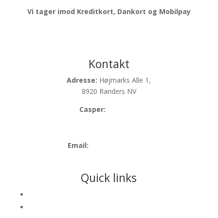
Vi tager imod Kreditkort, Dankort og Mobilpay
Kontakt
Adresse:
Højmarks Alle 1,
8920 Randers NV
Casper:
21993439
Anders:
24423439
Email:
info@festoghop.dk
Quick links
Lejebetingelser
Ansvarsseddel