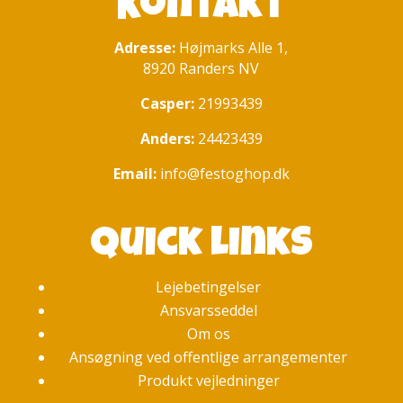
Kontakt
Adresse:
Højmarks Alle 1,
8920 Randers NV
Casper:
21993439
Anders:
24423439
Email:
info@festoghop.dk
Quick links
Lejebetingelser
Ansvarsseddel
Om os
Ansøgning ved offentlige arrangementer
Produkt vejledninger