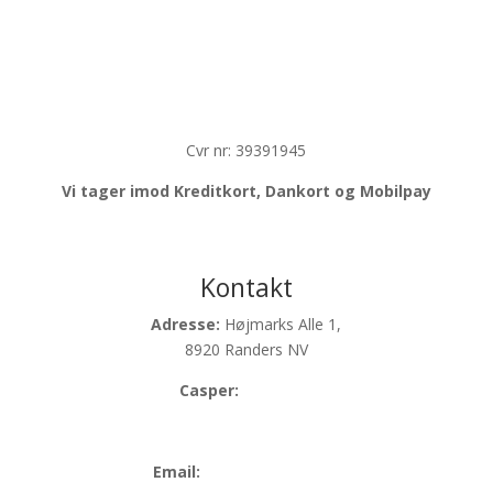
Cvr nr: 39391945
Vi tager imod Kreditkort, Dankort og Mobilpay
Kontakt
Adresse:
Højmarks Alle 1,
8920 Randers NV
Casper:
21993439
Anders:
24423439
Email:
info@festoghop.dk