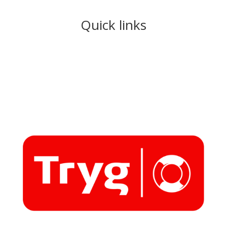
Quick links
Lejebetingelser
Ansvarsseddel
Om os
Vi har lovpligtig forsikring og er godkendt af: