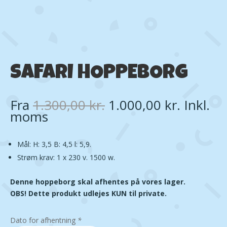
SAFARI HOPPEBORG
Den
Den
Fra
1.300,00
kr.
1.000,00
kr.
Inkl.
oprindelige
aktuell
moms
pris
pris
var:
er:
Mål: H: 3,5 B: 4,5 l: 5,9.
1.300,00 kr..
1.000,00
Strøm krav: 1 x 230 v. 1500 w.
Denne hoppeborg skal afhentes på vores lager.
OBS! Dette produkt udlejes KUN til private.
Dato for afhentning
*