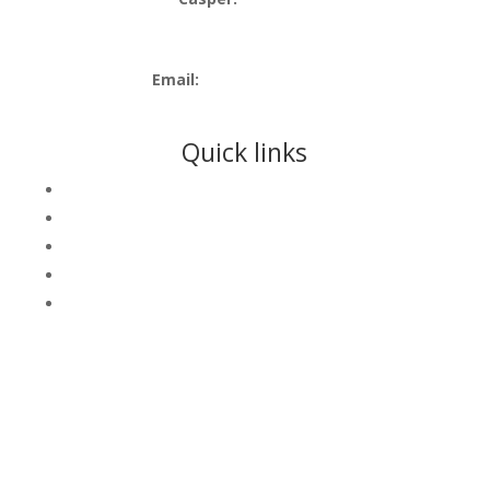
Anders:
24423439
Email:
info@festoghop.dk
Quick links
Lejebetingelser
Ansvarsseddel
Om os
Ansøgning ved offentlige arrangementer
Produkt vejledninger
Vi har lovpligtig forsikring og er godkendt af: