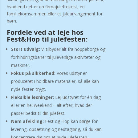
hvad end det er en firmajulefrokost, en
familiekomsammen eller et julearrangement for
børn.
Fordele ved at leje hos
Fest&Hop til julefesten:
Stort udvalg:
Vi tilbyder alt fra hoppeborge og
forhindringsbaner til julevenlige aktiviteter og
maskiner.
Fokus på sikkerhed:
Vores udstyr er
produceret i holdbare materialer, så alle kan
nyde festen trygt.
Fleksible løsninger:
Lej udstyret for én dag
eller en hel weekend – alt efter, hvad der
passer bedst til din julefest.
Nem afvikling:
Fest og Hop kan sørge for
levering, opsætning og nedtagning, så du kan
koncentrere dig om at nyde julefesten.