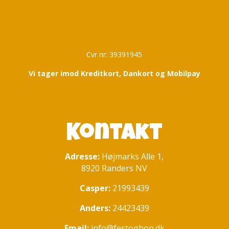
Cvr nr: 39391945
Vi tager imod Kreditkort, Dankort og Mobilpay
Kontakt
Adresse:
Højmarks Alle 1,
8920 Randers NV
Casper:
21993439
Anders:
24423439
Email:
info@festoghop.dk