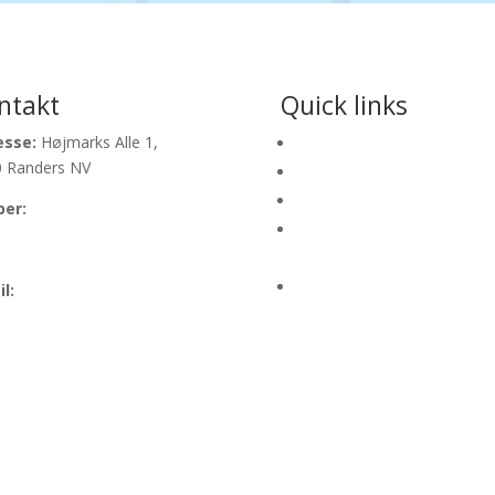
ntakt
Quick links
esse:
Højmarks Alle 1,
Lejebetingelser
 Randers NV
Ansvarsseddel
Om os
per:
21993439
Ansøgning ved offentlige
ers:
24423439
arrangementer
Produkt vejledninger
l:
info@festoghop.dk