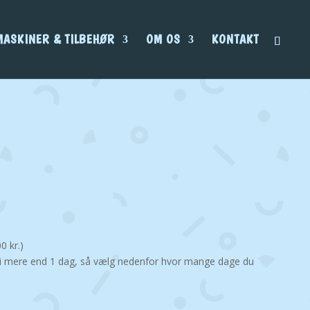
MASKINER & TILBEHØR
OM OS
KONTAKT
.
00
kr.
)
 i mere end 1 dag, så vælg nedenfor hvor mange dage du