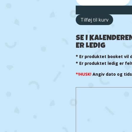
Tilføj til kurv
SE I KALENDER
ER LEDIG
* Er produktet booket vil 
* Er produktet ledig er fe
*!HUSK!
Angiv dato og tid