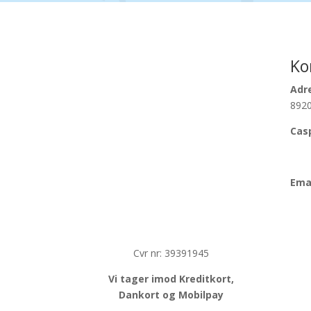
Ko
Adr
8920
Cas
And
Emai
Cvr nr: 39391945
Vi tager imod Kreditkort,
Dankort og Mobilpay